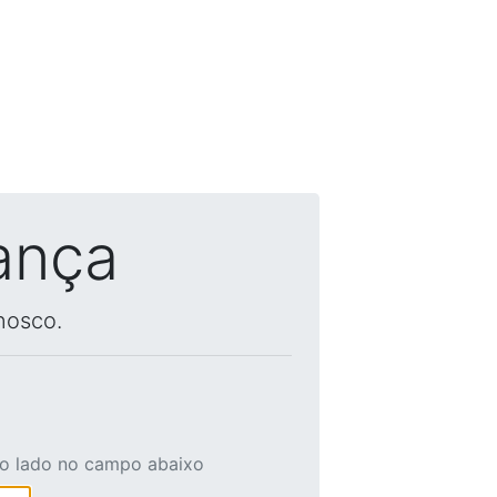
ança
nosco.
ao lado no campo abaixo