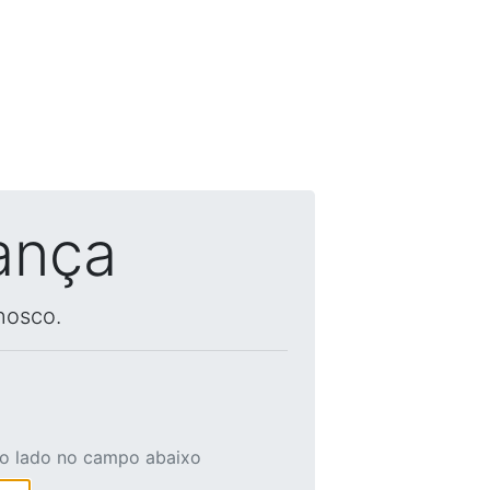
ança
nosco.
ao lado no campo abaixo